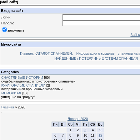
[
Мой сайт
]
Вход на сайт
Логин:
Пароль:
запомнить
Забыл
Меню сайта
Главная. КАТАЛОГ СПАНИЕЛЕЙ.
Информация о команде
спаниели на 
НАЙДЕННЫЕ / ПОТЕРЯННЫЕ /ОТДАМ СПАНИЕЛЯ
Categories
СЧАСТЛИВЫЕ ИСТОРИИ
[60]
судьба найденных и пристроенных спаниелей
КУРАТОРСКИЕ СПАНИЕЛИ
[2]
потеряшки или брошенные хозяевами
МЕМОРИАЛ
[13]
ушедшие на "радугу"
Главная
»
2020
Январь 2020
Пн
Вт
Ср
Чт
Пт
Сб
Вс
1
2
3
4
5
6
7
8
9
10
11
12