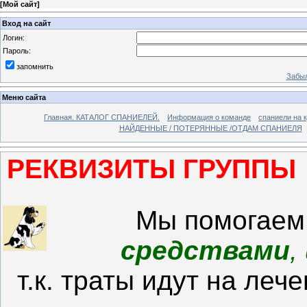
[
Мой сайт
]
Вход на сайт
Логин:
Пароль:
запомнить
Забыл
Меню сайта
Главная. КАТАЛОГ СПАНИЕЛЕЙ.
Информация о команде
спаниели на 
НАЙДЕННЫЕ / ПОТЕРЯННЫЕ /ОТДАМ СПАНИЕЛЯ
РЕКВИЗИТЫ ГРУППЫ 
Мы помогаем
средствами
,
т.к. траты идут на леч