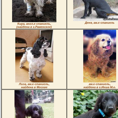
Деня, ам.к-спаниель
Кира, англ.к-спаниель,
(найдена в г.Раменское)
Лиза, ам.к-спаниель,
ам.к-спаниель,
найдена в Москве
найдена в г.Икша М.о.