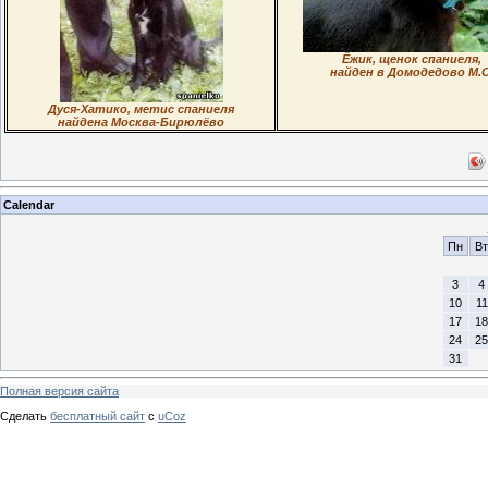
Ёжик, щенок спаниеля,
найден в Домодедово М.О
Дуся-Хатико, метис спаниеля
найдена Москва-Бирюлёво
Calendar
Пн
Вт
3
4
10
11
17
18
24
25
31
Полная версия сайта
Сделать
бесплатный сайт
с
uCoz