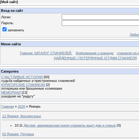
[
Мой сайт
]
Вход на сайт
Логин:
Пароль:
запомнить
Забыл
Меню сайта
Главная. КАТАЛОГ СПАНИЕЛЕЙ.
Информация о команде
спаниели на 
НАЙДЕННЫЕ / ПОТЕРЯННЫЕ /ОТДАМ СПАНИЕЛЯ
Categories
СЧАСТЛИВЫЕ ИСТОРИИ
[60]
судьба найденных и пристроенных спаниелей
КУРАТОРСКИЕ СПАНИЕЛИ
[2]
потеряшки или брошенные хозяевами
МЕМОРИАЛ
[13]
ушедшие на "радугу"
Главная
»
2020
»
Январь
12 Января, Воскресенье
10:11
Джулия, американская кокер-спаниель ищет дом и семью
(0)
03 Января, Пятница