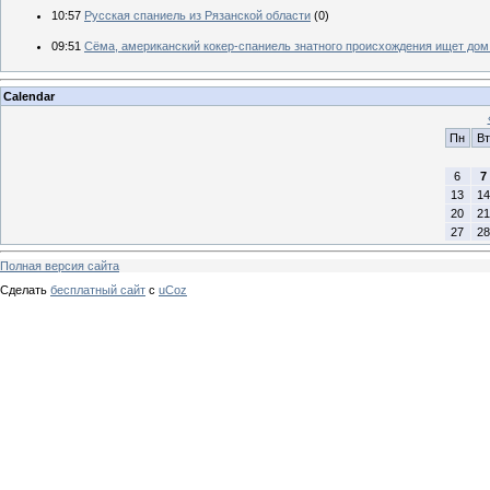
10:57
Русская спаниель из Рязанской области
(0)
09:51
Сёма, американский кокер-спаниель знатного происхождения ищет д
Calendar
Пн
Вт
6
7
13
14
20
21
27
28
Полная версия сайта
Сделать
бесплатный сайт
с
uCoz