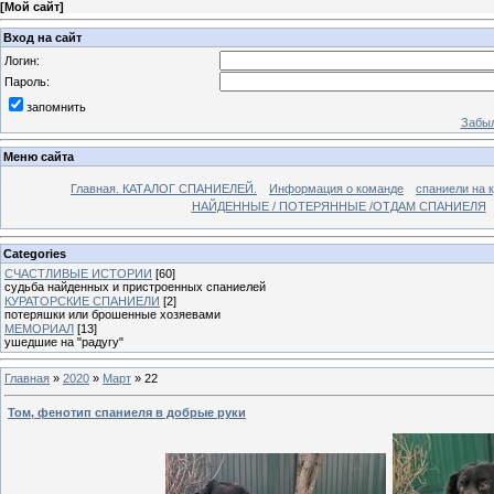
[
Мой сайт
]
Вход на сайт
Логин:
Пароль:
запомнить
Забыл
Меню сайта
Главная. КАТАЛОГ СПАНИЕЛЕЙ.
Информация о команде
спаниели на 
НАЙДЕННЫЕ / ПОТЕРЯННЫЕ /ОТДАМ СПАНИЕЛЯ
Categories
СЧАСТЛИВЫЕ ИСТОРИИ
[60]
судьба найденных и пристроенных спаниелей
КУРАТОРСКИЕ СПАНИЕЛИ
[2]
потеряшки или брошенные хозяевами
МЕМОРИАЛ
[13]
ушедшие на "радугу"
Главная
»
2020
»
Март
»
22
Том, фенотип спаниеля в добрые руки