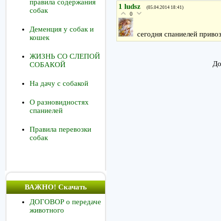
правила содержания
1
ludsz
(05.04.2014 18:41)
собак
0
Деменция у собак и
сегодня спаниелей привоз
кошек
ЖИЗНЬ СО СЛЕПОЙ
До
СОБАКОЙ
На дачу с собакой
О разновидностях
спаниелей
Правила перевозки
собак
ВАЖНО! Скачать
ДОГОВОР о передаче
животного