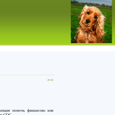
21:11
лающие помочь финансово или
ле СОС