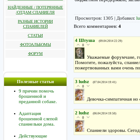
НАЙДЕННЫЕ / ПОТЕРЯННЫЕ
/ОТДАМ СПАНИЕЛЯ
Просмотров
: 1305 |
Добавил
:
l
РАЗНЫЕ ИСТОРИИ
Всего комментариев
:
4
СПАНИЕЛЕЙ
СТАТЬИ
4
Штуша
(09.04.2014 22:29)
ФОТОАЛЬБОМЫ
0
ФОРУМ
Уважаемые форумчане, г
Помогите, пожалуйста, спаниел
пожертвованных вами очень по
3
ludsz
Полезные статьи
(07.04.2014 19:41)
0
9 причин помочь
брошенной и
Девочка-симпатичная но 
преданной собаке.
2
ludsz
Адаптация
(06.04.2014 19:50)
0
брошенной слепой
спаниельки дома.
Спаниели здоровы. Сегод
Действующие