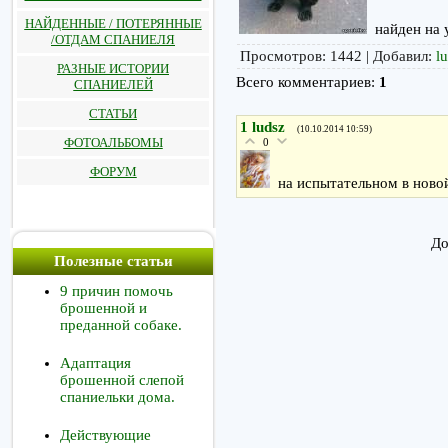
НАЙДЕННЫЕ / ПОТЕРЯННЫЕ
найден на 
/ОТДАМ СПАНИЕЛЯ
Просмотров
: 1442 |
Добавил
:
l
РАЗНЫЕ ИСТОРИИ
Всего комментариев
:
1
СПАНИЕЛЕЙ
СТАТЬИ
1
ludsz
(10.10.2014 10:59)
ФОТОАЛЬБОМЫ
0
ФОРУМ
на испытательном в ново
До
Полезные статьи
9 причин помочь
брошенной и
преданной собаке.
Адаптация
брошенной слепой
спаниельки дома.
Действующие