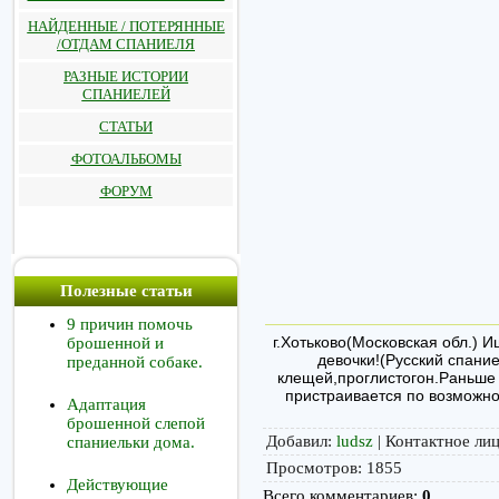
НАЙДЕННЫЕ / ПОТЕРЯННЫЕ
/ОТДАМ СПАНИЕЛЯ
РАЗНЫЕ ИСТОРИИ
СПАНИЕЛЕЙ
СТАТЬИ
ФОТОАЛЬБОМЫ
ФОРУМ
Полезные статьи
9 причин помочь
г.Хотьково(Московская обл.) 
брошенной и
девочки!(Русский спание
преданной собаке.
клещей,проглистогон.Раньше 
пристраивается по возможнос
Адаптация
брошенной слепой
Добавил
:
ludsz
|
Контактное ли
спаниельки дома.
Просмотров
:
1855
Действующие
Всего комментариев
:
0