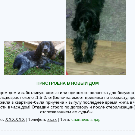
ПРИСТРОЕНА В НОВЫЙ ДОМ
Ищем дом и заботливую семью или одинокого человека для безумн
ль,возраст около .1.5-2лет)Бонечка имеет прививки по возрасту,пр
жила в квартире-была приучена к выгулу,последнее время жила в ч
ти в часн.дом!!Отдадим строго по договору и после стерилизации(
отслеживанием ее судьбы.
цо
:
ХХХХХХ
|
Телефон
:
xxxx
|
Теги
:
спаниель в дар