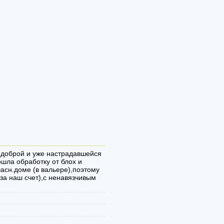
о доброй и уже настрадавшейся
ошла обработку от блох и
асн.доме (в вальере),поэтому
за наш счет),с ненавязчивым