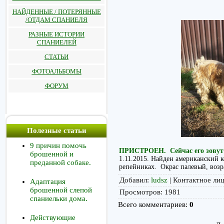
НАЙДЕННЫЕ / ПОТЕРЯННЫЕ
/ОТДАМ СПАНИЕЛЯ
РАЗНЫЕ ИСТОРИИ
СПАНИЕЛЕЙ
СТАТЬИ
ФОТОАЛЬБОМЫ
ФОРУМ
Полезные статьи
9 причин помочь
ПРИСТРОЕН. Сейчас его зовут
брошенной и
1.11.2015. Найден американский к
преданной собаке.
репейниках. Окрас палевый, воз
Добавил
:
ludsz
|
Контактное ли
Адаптация
брошенной слепой
Просмотров
:
1981
спаниельки дома.
Всего комментариев
:
0
Действующие