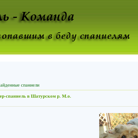
айденные спаниели
р-спаниель в Шатурском р. М.о.