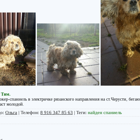
 Тим.
окер-спаниель в электричке рязанского направления на ст.Черусти, бегаю
раст молодой.
цо
:
Ольга
|
Телефон
:
8 916 347 85 63
|
Теги
:
найден спаниель