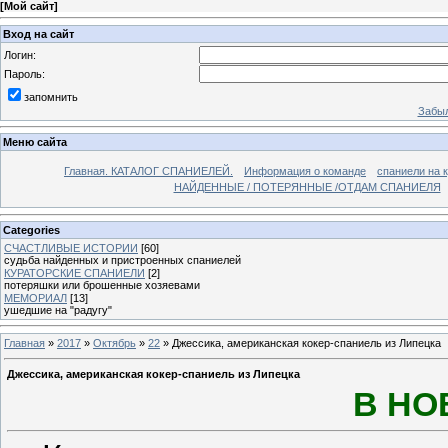
[
Мой сайт
]
Вход на сайт
Логин:
Пароль:
запомнить
Забыл
Меню сайта
Главная. КАТАЛОГ СПАНИЕЛЕЙ.
Информация о команде
спаниели на 
НАЙДЕННЫЕ / ПОТЕРЯННЫЕ /ОТДАМ СПАНИЕЛЯ
Categories
СЧАСТЛИВЫЕ ИСТОРИИ
[60]
судьба найденных и пристроенных спаниелей
КУРАТОРСКИЕ СПАНИЕЛИ
[2]
потеряшки или брошенные хозяевами
МЕМОРИАЛ
[13]
ушедшие на "радугу"
Главная
»
2017
»
Октябрь
»
22
» Джессика, американская кокер-спаниель из Липецка
Джессика, американская кокер-спаниель из Липецка
В НО