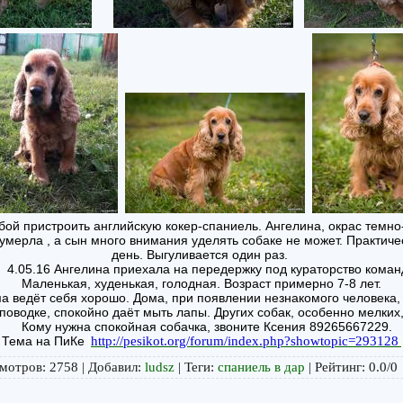
бой пристроить английскую кокер-спаниель. Ангелина, окрас темно
 умерла , а сын много внимания уделять собаке не может. Практиче
день. Выгуливается один раз.
05.16 Ангелина приехала на передержку под кураторство коман
Маленькая, худенькая, голодная. Возраст примерно 7-8 лет.
ма ведёт себя хорошо. Дома, при появлении незнакомого человека, 
 поводке, спокойно даёт мыть лапы. Других собак, особенно мелких,
Кому нужна спокойная собачка, звоните Ксения 89265667229.
Тема на ПиКе
http://pesikot.org/forum/index.php?showtopic=293128
мотров
:
2758
|
Добавил
:
ludsz
|
Теги
:
спаниель в дар
|
Рейтинг
:
0.0
/
0