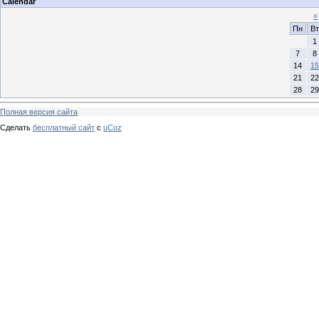
Calendar
«
Пн
Вт
1
7
8
14
15
21
22
28
29
Полная версия сайта
Сделать
бесплатный сайт
с
uCoz