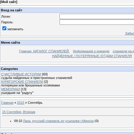
[
Мой сайт
]
Вход на сайт
Логин:
Пароль:
запомнить
Забыл
Меню сайта
Главная. КАТАЛОГ СПАНИЕЛЕЙ.
Информация о команде
спаниели на 
НАЙДЕННЫЕ / ПОТЕРЯННЫЕ /ОТДАМ СПАНИЕЛЯ
Categories
СЧАСТЛИВЫЕ ИСТОРИИ
[60]
судьба найденных и пристроенных спаниелей
КУРАТОРСКИЕ СПАНИЕЛИ
[2]
потеряшки или брошенные хозяевами
МЕМОРИАЛ
[13]
ушедшие на "радугу"
Главная
»
2015
»
Сентябрь
15 Сентября, Вторник
09:10
Лана, русский спаниель из усыпалки г.Минска
(0)