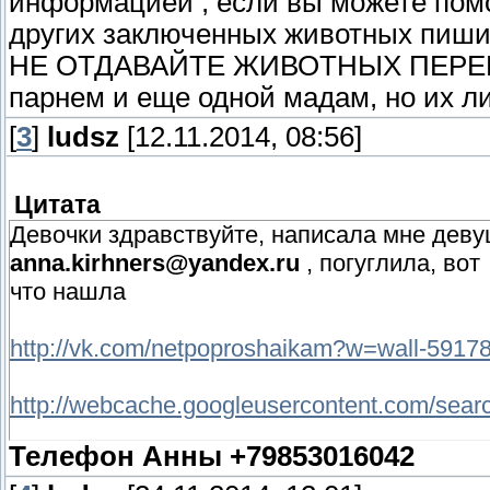
информацией , если вы можете пом
других заключенных животных пиши
НЕ ОТДАВАЙТЕ ЖИВОТНЫХ ПЕРЕКУП
парнем и еще одной мадам, но их ли
[
3
]
ludsz
[12.11.2014, 08:56]
Цитата
Девочки здравствуйте, написала мне дев
anna.kirhners@yandex.ru
, погуглила, вот
что нашла
http://vk.com/netpoproshaikam?w=wall-591
http://webcache.googleusercontent.com/searc
Телефон Анны +79853016042
http://pesikot.org/forum/index.php?showtopi