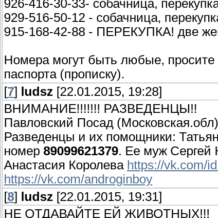
926-416-30-33- собачница, перекупка
929-516-50-12 - собачница, перекупк
915-168-42-88 - ПЕРЕКУПКА! две ж
Номера могут быть любые, просите 
паспорта (прописку).
[
7
]
ludsz
[22.01.2015, 19:28]
ВНИМАНИЕ!!!!!!! РАЗВЕДЕНЦЫ!!
Павловский Посад (Московская.обл), 
Разведенцы и их помощники: Тать
номер
89099621379
. Ее муж Сергей
Анастасия Королева
https://vk.com/
https://vk.com/androginboy
[
8
]
ludsz
[22.01.2015, 19:31]
НЕ ОТДАВАЙТЕ ЕЙ ЖИВОТНЫХ!!!