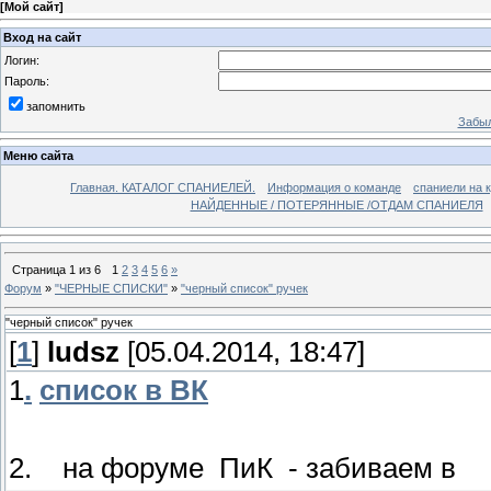
[
Мой сайт
]
Вход на сайт
Логин:
Пароль:
запомнить
Забыл
Меню сайта
Главная. КАТАЛОГ СПАНИЕЛЕЙ.
Информация о команде
спаниели на 
НАЙДЕННЫЕ / ПОТЕРЯННЫЕ /ОТДАМ СПАНИЕЛЯ
Страница
1
из
6
1
2
3
4
5
6
»
Форум
»
"ЧЕРНЫЕ СПИСКИ"
»
"черный список" ручек
"черный список" ручек
[
1
]
ludsz
[05.04.2014, 18:47]
1
.
список в ВК
2. на форуме ПиК - забиваем 