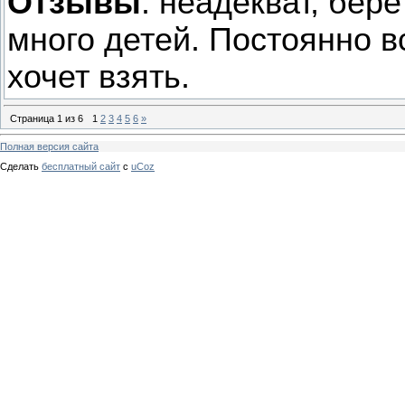
Отзывы
: неадекват, бере
много детей. Постоянно в
хочет взять.
Страница
1
из
6
1
2
3
4
5
6
»
Полная версия сайта
Сделать
бесплатный сайт
с
uCoz