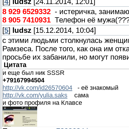
[
4
]
ludsz
[24.11.2014, 12:01]
http://claws.ru/cgi-bin....art=500
8 929 6529332
- истеричка, занима
8 905 7410931
Телефон её мужа(???)
я так понимаю она не первую собаку пыта
[
5
]
ludsz
[15.12.2014, 10:04]
не знакома?
с этими людьми столкнулась женщи
Рамзеса. После того, как она им отк
просьбе их забанили, но могут появи
Цитата
и еще был ник SSSR
+79167994504
http://vk.com/id26570604
- её знакомый
http://vk.com/yulia.saks
сама
и фото профиля на Клавсе