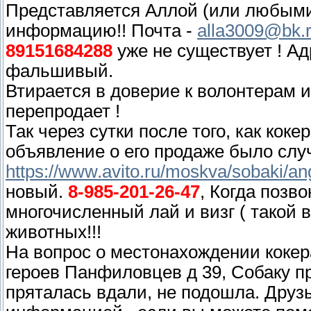
Представляется Аллой (или любыми
информацию!! Почта -
alla3009@bk.
89151684288
уже не существует ! Ад
фальшивый.
Втирается в доверие к волонтерам 
перепродает !
Так через сутки после того, как кок
объявление о его продаже было слу
https://www.avito.ru/moskva/sobaki/an
новый.
8-985-201-26-47
, Когда позв
многочисленный лай и визг ( такой в
животных!!!
На вопрос о местонахождении кокера
героев Панфиловцев д 39, Собаку п
пряталась вдали, не подошла. Друз