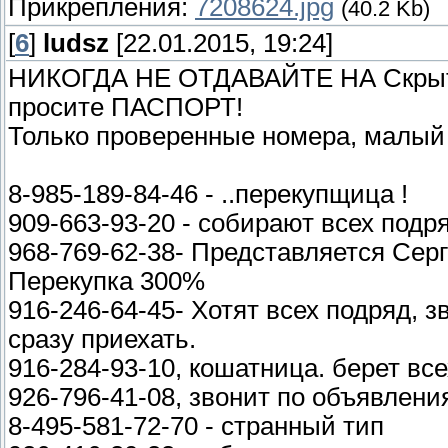
Прикрепления:
7208624.jpg
(40.2 Kb)
[
6
]
ludsz
[22.01.2015, 19:24]
НИКОГДА НЕ ОТДАВАЙТЕ НА Скрыты
просите ПАСПОРТ!
Только проверенные номера, малый
8-985-189-84-46 - ..перекупщица !
909-663-93-20 - собирают всех подря
968-769-62-38- Представляется Серге
Перекупка 300%
916-246-64-45- Хотят всех подряд, 
сразу приехать.
916-284-93-10, кошатница. берет вс
926-796-41-08, звонит по объявлени
8-495-581-72-70 - странный тип