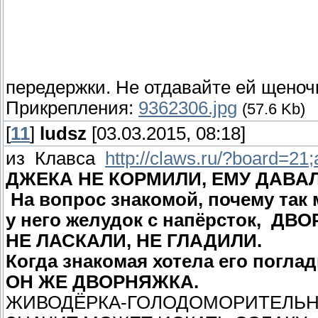
передержки. Не отдавайте ей щеноч
Прикрепления:
9362306.jpg
(57.6 Kb)
[
11
]
ludsz
[03.03.2015, 08:18]
из Клавса
http://claws.ru/?board=2
ДЖЕКА НЕ КОРМИЛИ, ЕМУ ДАВА
На вопрос знакомой, почему так м
у него желудок с напёрсток, ДВ
НЕ ЛАСКАЛИ, НЕ ГЛАДИЛИ.
Когда знакомая хотела его поглад
ОН ЖЕ ДВОРНЯЖКА.
ЖИВОДЁРКА-ГОЛОДОМОРИТЕЛЬНИ