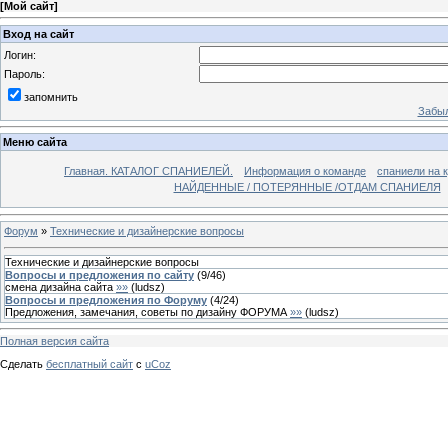
[
Мой сайт
]
Вход на сайт
Логин:
Пароль:
запомнить
Забыл
Меню сайта
Главная. КАТАЛОГ СПАНИЕЛЕЙ.
Информация о команде
спаниели на 
НАЙДЕННЫЕ / ПОТЕРЯННЫЕ /ОТДАМ СПАНИЕЛЯ
Форум
»
Технические и дизайнерские вопросы
Технические и дизайнерские вопросы
Вопросы и предложения по сайту
(
9
/
46
)
смена дизайна сайта
»»
(
ludsz
)
Вопросы и предложения по Форуму
(
4
/
24
)
Предложения, замечания, советы по дизайну ФОРУМА
»»
(
ludsz
)
Полная версия сайта
Сделать
бесплатный сайт
с
uCoz