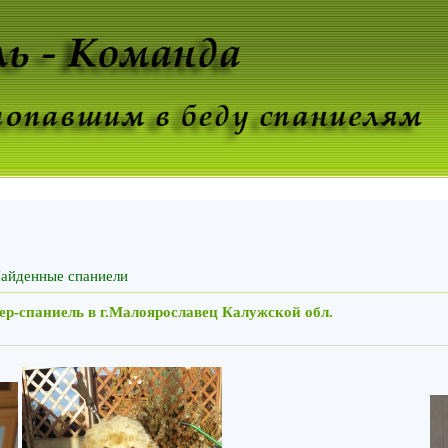
айденные спаниели
р-спаниель в г.Малоярославец Калужской обл.