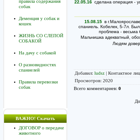
правила содержания
22.05.16
сделана операция - у
собак
Деменция у собак и
15.08.15
в г.Малоярославе
кошек
спаниель. Кобелек, 5-7л. Был
проблема - весьма 
ЖИЗНЬ СО СЛЕПОЙ
Мальчишка адекватный, обож
СОБАКОЙ
Людям доверя
На дачу с собакой
О разновидностях
спаниелей
Добавил
:
ludsz
|
Контактное ли
Просмотров
:
2020
Правила перевозки
собак
Всего комментариев
:
0
До
ВАЖНО! Скачать
ДОГОВОР о передаче
животного