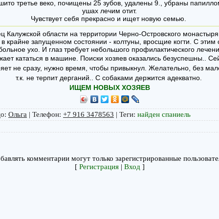
шито третье веко, почищены 25 зубов, удалены 9., убраны папилло
ушах лечим отит.
Чувствует себя прекрасно и ищет новую семью.
ц Калужской области на территории Черно-Островского монастыря
 в крайне запущенном состоянии - колтуны, вросщие когти. С этим
больное ухо. И глаз требует небольшого профилактического лечени
ает кататься в машине. Поиски хозяев оказались безуспешны.. Се
ет не сразу, нужно время, чтобы привыкнул. Желательно, без мал
т.к. не терпит дерганий.. С собаками держится адекватно.
ИЩЕМ НОВЫХ ХОЗЯЕВ
цо
:
Ольга
|
Телефон
:
+7 916 3478563
|
Теги
:
найден спаниель
бавлять комментарии могут только зарегистрированные пользовате
[
Регистрация
|
Вход
]